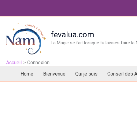
Aller
au
contenu
fevalua.com
La Magie se fait lorsque tu laisses faire la
Accueil
Connexion
Home
Bienvenue
Qui je suis
Conseil des 